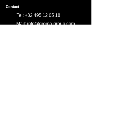
dat klanten u vertrouwen en met een
u kunnen kopen.
Contact
gerust hart bij u kunnen kopen.
Tel:
+32 495 12 05 18
Mail: info@groma-group.com
Email
Stay informed
Sign Up