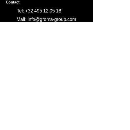
u kunnen kopen.
Contact
gerust hart bij u kunnen kopen.
Tel:
+32 495 12 05 18
Mail: info@groma-group.com
Email
Stay informed
Sign Up